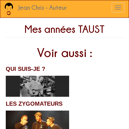
Aller
Jean Chris - Auteur
Toggl
au
naviga
contenu
principal
Mes années TAUST
Voir aussi :
QUI SUIS-JE ?
LES ZYGOMATEURS