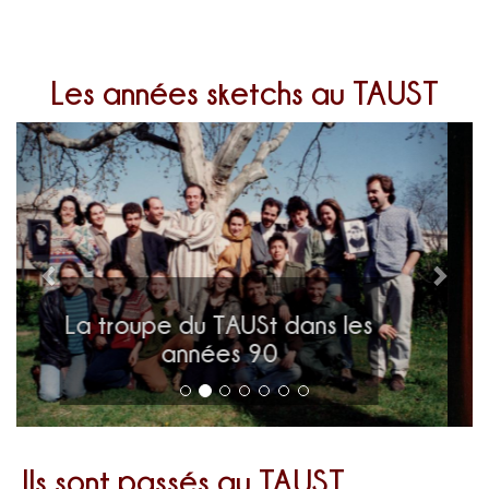
Les années sketchs au TAUST
Précédent
Suiva
Jalila et Jean Chris dans
Keskeçafoulà
Ils sont passés au TAUST