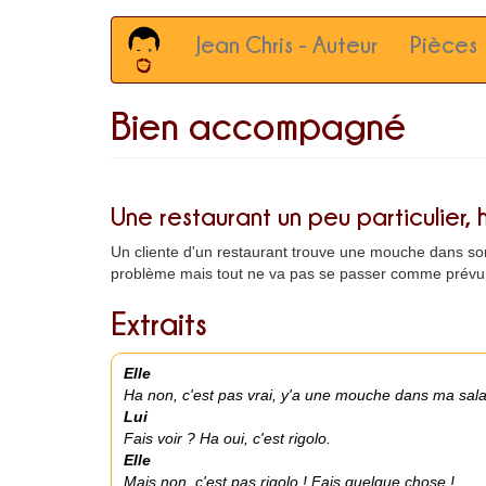
Main
Aller
Jean Chris - Auteur
Pièces
au
navigation
contenu
principal
Bien accompagné
Une restaurant un peu particulier,
Un cliente d'un restaurant trouve une mouche dans son
problème mais tout ne va pas se passer comme prévu 
Extraits
Elle
Ha non, c'est pas vrai, y'a une mouche dans ma sal
Lui
Fais voir ? Ha oui, c'est rigolo.
Elle
Mais non, c'est pas rigolo ! Fais quelque chose !