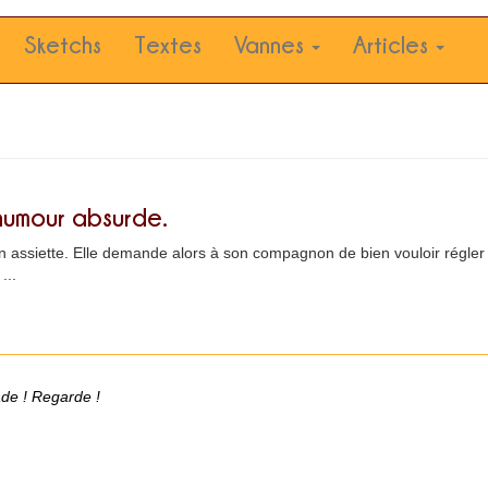
Sketchs
Textes
Vannes
Articles
 humour absurde.
 assiette. Elle demande alors à son compagnon de bien vouloir régler 
...
ade ! Regarde !