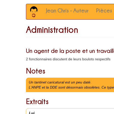
Main
Aller
Jean Chris - Auteur
Pièces
au
navigation
contenu
principal
Administration
Un agent de la poste et un travail
2 fonctionnaires discutent de leurs boulots respectifs
Notes
Un tantinet caricatural est un peu daté.
L'ANPE et la DDE sont désormais obsolètes. Ce type 
Extraits
Lui